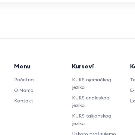
Menu
Kursevi
K
Početna
KURS njemačkog
Te
jezika
O Nama
E-
KURS engleskog
Kontakt
Lo
jezika
KURS talijanskog
jezika
Uskoro proširujemo