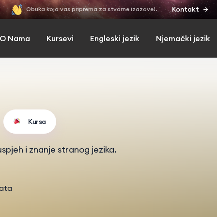
Kontakt
Obuka koja vas priprema za stvarne izazove!.
O Nama
Kursevi
Engleski jezik
Njemački jezik
Kursa
spjeh i znanje stranog jezika.
tata