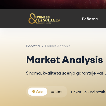
Početna
Početna
Market Analysis
Market Analysis
S nama, kvaliteta učenja garantuje vaš u
Grid
List
Prikazuje
-
od
rezul