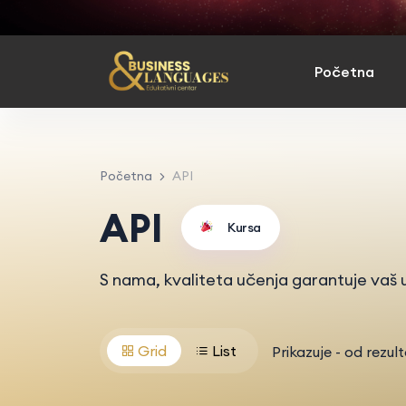
Početna
Početna
API
API
Kursa
S nama, kvaliteta učenja garantuje vaš u
Grid
List
Prikazuje
-
od
rezul