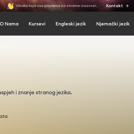
Kontakt
Obuka koja vas priprema za stvarne izazove!.
O Nama
Kursevi
Engleski jezik
Njemački jezik
spjeh i znanje stranog jezika.
tata