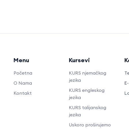
Menu
Kursevi
K
Početna
KURS njemačkog
Te
jezika
O Nama
E-
KURS engleskog
Kontakt
Lo
jezika
KURS talijanskog
jezika
Uskoro proširujemo