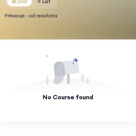
Grid
List
Prikazuje
-
od
rezultata
No Course found