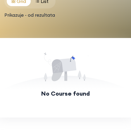
Grid
List
Prikazuje
-
od
rezultata
No Course found