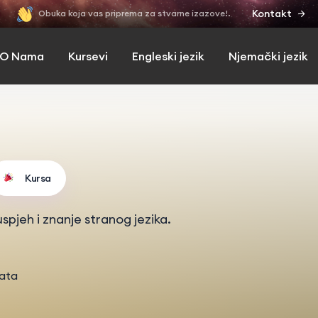
Kontakt
Obuka koja vas priprema za stvarne izazove!.
O Nama
Kursevi
Engleski jezik
Njemački jezik
Kursa
spjeh i znanje stranog jezika.
tata