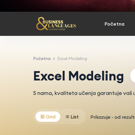
Početna
Početna
Excel Modeling
Excel Modeling
S nama, kvaliteta učenja garantuje vaš u
Grid
List
Prikazuje
-
od
rezul