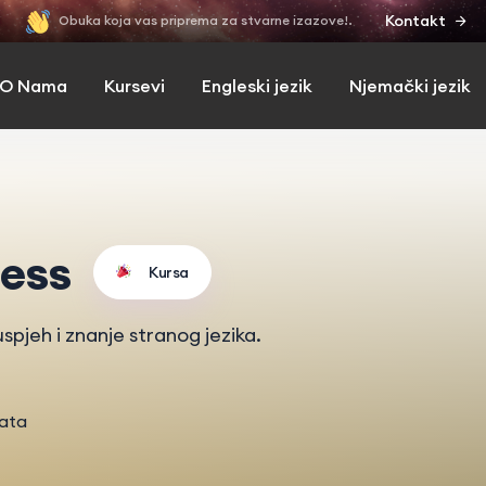
Kontakt
Obuka koja vas priprema za stvarne izazove!.
O Nama
Kursevi
Engleski jezik
Njemački jezik
cess
Kursa
spjeh i znanje stranog jezika.
tata