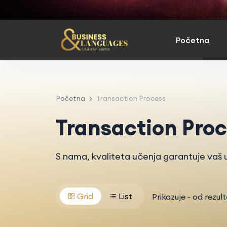
Početna
Početna
Transaction Process
Transaction Pro
S nama, kvaliteta učenja garantuje vaš u
Grid
List
Prikazuje
-
od
rezul