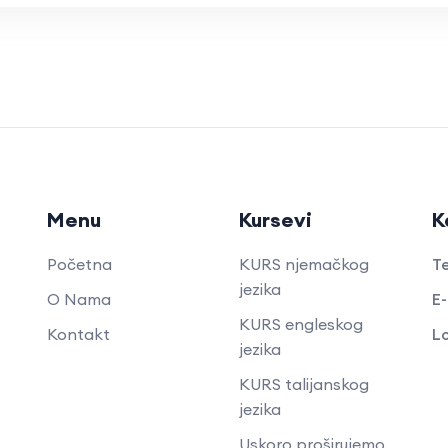
Menu
Kursevi
K
Početna
KURS njemačkog
Te
jezika
O Nama
E-
KURS engleskog
Kontakt
Lo
jezika
KURS talijanskog
jezika
Uskoro proširujemo